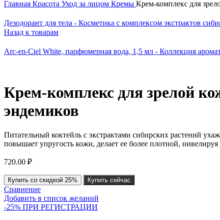
Главная
Красота
Уход за лицом
Кремы
Крем-комплекс для зрел
Дезодорант для тела - Косметика с комплексом экстрактов сиб
Назад к товарам
Arc-en-Ciel White, парфюмерная вода, 1,5 мл - Коллекция арома
Крем-комплекс для зрелой ко
эндемиков
Питательный коктейль с экстрактами сибирских растений ухажи
повышает упругость кожи, делает ее более плотной, нивелируя
720.00
₽
Купить со скидкой 25%
Купить сейчас
Сравнение
Добавить в список желаний
-25% ПРИ РЕГИСТРАЦИИ