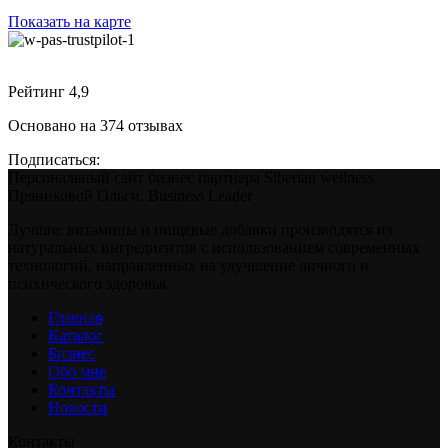
Показать на карте
Рейтинг 4,9
Основано на 374 отзывах
Подписаться:
Персональный сайт бизнес партнера Siberian wellness
Пряниковой Ольги. Business Leader
Лучшие витамины и пищевые добавки производятся из
натуральных ингредиентов с использованием современных
технологий, направленных на улучшение личного и
психического здоровья.
Главная
Каталог
Бизнес
Обо мне
Контакты
Новости
Контакты