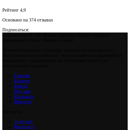
Рейтинг 4,9
Основано на 374 отзывах
Подписаться:
Персональный сайт бизнес партнера Siberian wellness
Пряниковой Ольги. Business Leader
Лучшие витамины и пищевые добавки производятся из
натуральных ингредиентов с использованием современных
технологий, направленных на улучшение личного и
психического здоровья.
Главная
Каталог
Бизнес
Обо мне
Контакты
Новости
Контакты
Телеграм
Вконтакте