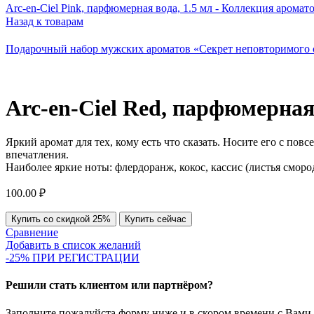
Arc-en-Ciel Pink, парфюмерная вода, 1.5 мл - Коллекция аромат
Назад к товарам
Подарочный набор мужских ароматов «Секрет неповторимого сти
Arc-en-Ciel Red, парфюмерная
Яркий аромат для тех, кому есть что сказать. Носите его с по
впечатления.
Наиболее яркие ноты: флердоранж, кокос, кассис (листья сморо
100.00
₽
Купить со скидкой 25%
Купить сейчас
Сравнение
Добавить в список желаний
-25% ПРИ РЕГИСТРАЦИИ
Решили стать клиентом или партнёром?
Заполните пожалуйста форму ниже и в скором времени с Вами 