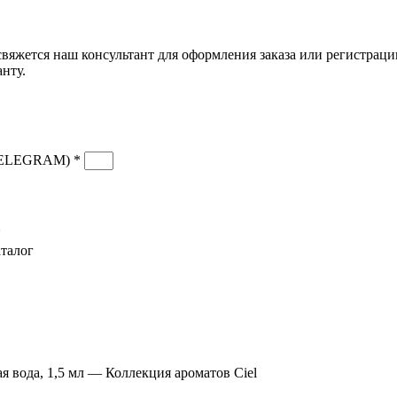
вяжется наш консультант для оформления заказа или регистраци
анту.
ELEGRAM) *
*
талог
Скидка до 25% по нашей ссылке:
ПОЛУЧИТЬ СКИДКУ
Скидка до 25% по нашей ссылке:
ПОЛУЧИТЬ СКИДКУ
я вода, 1,5 мл — Коллекция ароматов Ciel