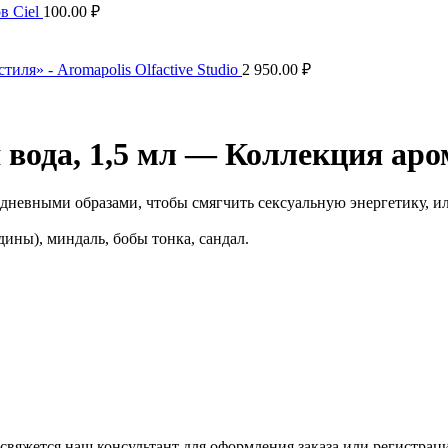
ов Ciel
100.00
₽
ля» - Aromapolis Olfactive Studio
2 950.00
₽
 вода, 1,5 мл — Коллекция аро
вседневными образами, чтобы смягчить сексуальную энергетику, 
дины), миндаль, бобы тонка, сандал.
свяжется наш консультант для оформления заказа или регистрац