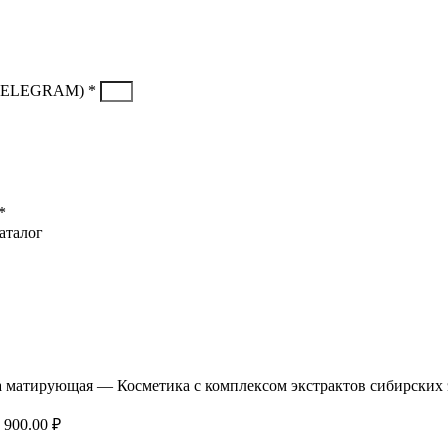
TELEGRAM) *
*
аталог
Скидка до 25% по нашей ссылке:
ПОЛУЧИТЬ СКИДКУ
Скидка до 25% по нашей ссылке:
ПОЛУЧИТЬ СКИДКУ
а матирующая — Косметика с комплексом экстрактов сибирских
 900.00
₽