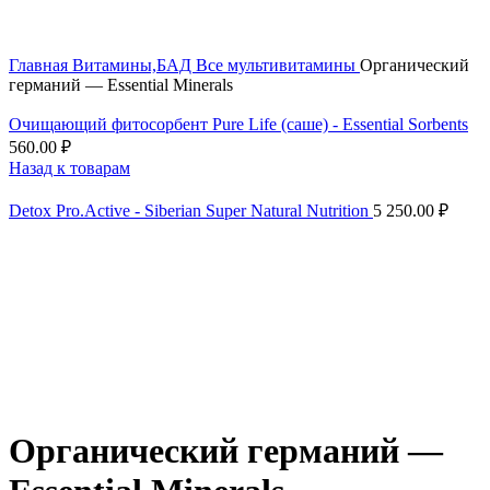
Скидка до 25% по нашей ссылке:
ПОЛУЧИТЬ СКИДКУ
Главная
Витамины,БАД
Все мультивитамины
Органический
германий — Essential Minerals
Очищающий фитосорбент Pure Life (саше) - Essential Sorbents
560.00
₽
Назад к товарам
Detox Pro.Active - Siberian Super Natural Nutrition
5 250.00
₽
Органический германий —