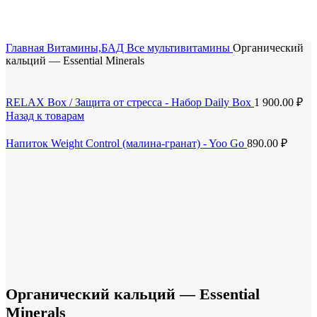
Скидка до 25% по нашей ссылке:
ПОЛУЧИТЬ СКИДКУ
Главная
Витамины,БАД
Все мультивитамины
Органический
кальций — Essential Minerals
RELAX Box / Защита от стресса - Набор Daily Box
1 900.00
₽
Назад к товарам
Напиток Weight Control (малина-гранат) - Yoo Go
890.00
₽
Органический кальций — Essential
Minerals