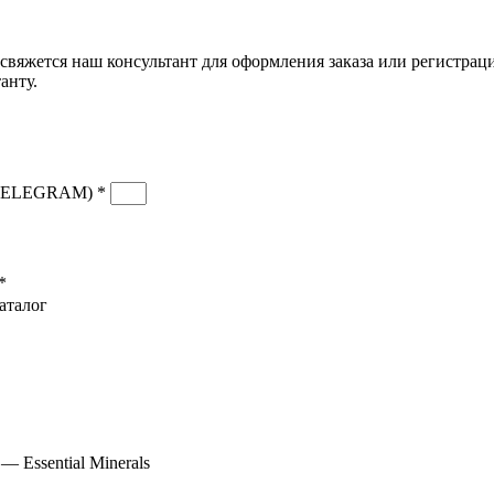
свяжется наш консультант для оформления заказа или регистрац
анту.
TELEGRAM) *
*
аталог
Скидка до 25% по нашей ссылке:
ПОЛУЧИТЬ СКИДКУ
Скидка до 25% по нашей ссылке:
ПОЛУЧИТЬ СКИДКУ
 Essential Minerals