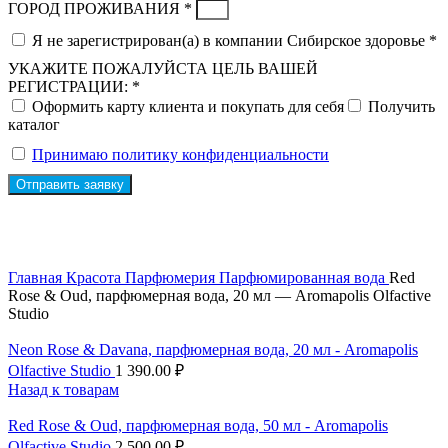
ГОРОД ПРОЖИВАНИЯ *
Я не зарегистрирован(а) в компании Сибирское здоровье *
УКАЖИТЕ ПОЖАЛУЙСТА ЦЕЛЬ ВАШЕЙ
РЕГИСТРАЦИИ: *
Оформить карту клиента и покупать для себя
Получить
каталог
Принимаю политику конфиденциальности
Отправить заявку
Скидка до 25% по нашей ссылке:
ПОЛУЧИТЬ СКИДКУ
Скидка до 25% по нашей ссылке:
ПОЛУЧИТЬ СКИДКУ
Главная
Красота
Парфюмерия
Парфюмированная вода
Red
Rose & Oud, парфюмерная вода, 20 мл — Aromapolis Olfactive
Studio
Neon Rose & Davana, парфюмерная вода, 20 мл - Aromapolis
Olfactive Studio
1 390.00
₽
Назад к товарам
Red Rose & Oud, парфюмерная вода, 50 мл - Aromapolis
Olfactive Studio
2 500.00
₽