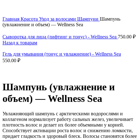
Скидка до 25% по нашей ссылке:
ПОЛУЧИТЬ СКИДКУ
Главная
Красота
Уход за волосами
Шампуни
Шампунь
(увлажнение и объем) — Wellness Sea
Сыворотка для лица (лифтинг и тонус) - Wellness Sea
750.00
₽
Назад к товарам
Гель для умывания (тонус и увлажнение) - Wellness Sea
550.00
₽
Шампунь (увлажнение и
объем) — Wellness Sea
Увлажняющий шампунь с арктическими водорослями и
коллагеном нормализует работу сальных желез, увеличивает
плотность волос и делает их более объемными у корней.
Способствует активации роста волос и снижению ломкости,
придает гладкость и здоровый блеск. Волосы становятся более