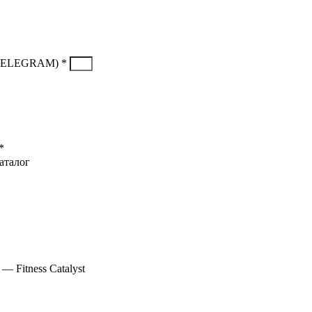
TELEGRAM) *
*
аталог
Скидка до 25% по нашей ссылке:
ПОЛУЧИТЬ СКИДКУ
Скидка до 25% по нашей ссылке:
ПОЛУЧИТЬ СКИДКУ
 Fitness Catalyst