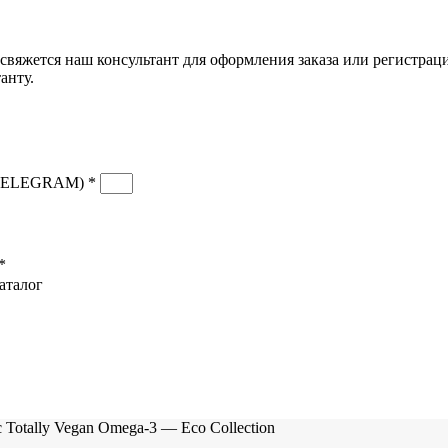
свяжется наш консультант для оформления заказа или регистрац
анту.
TELEGRAM) *
*
аталог
Скидка до 25% по нашей ссылке:
ПОЛУЧИТЬ СКИДКУ
Скидка до 25% по нашей ссылке:
ПОЛУЧИТЬ СКИДКУ
Totally Vegan Omega-3 — Eco Сollection