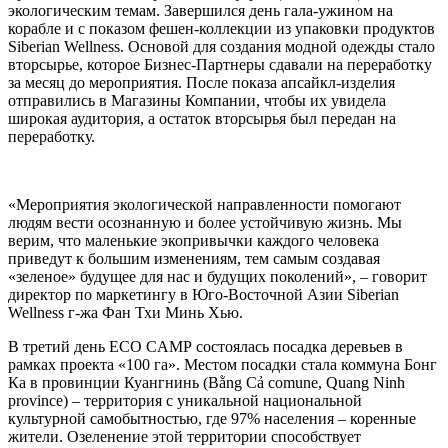
экологическим темам. Завершился день гала-ужином на
корабле и с показом фешен-коллекции из упаковки продуктов
Siberian Wellness. Основой для создания модной одежды стало
вторсырье, которое Бизнес-Партнеры сдавали на переработку
за месяц до мероприятия. После показа апсайкл-изделия
отправились в Магазины Компании, чтобы их увидела
широкая аудитория, а остаток вторсырья был передан на
переработку.
«Мероприятия экологической направленности помогают
людям вести осознанную и более устойчивую жизнь. Мы
верим, что маленькие экопривычки каждого человека
приведут к большим изменениям, тем самым создавая
«зеленое» будущее для нас и будущих поколений», – говорит
директор по маркетингу в Юго-Восточной Азии Siberian
Wellness г-жа Фан Тхи Минь Хью.
В третий день ECO CAMP состоялась посадка деревьев в
рамках проекта «100 га». Местом посадки стала коммуна Бонг
Ка в провинции Куангнинь (Bằng Cả comune, Quang Ninh
province) – территория с уникальной национальной
культурной самобытностью, где 97% населения – коренные
жители. Озеленение этой территории способствует